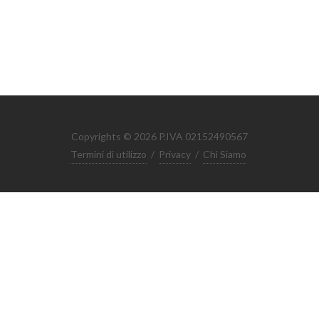
Copyrights © 2026 P.IVA 02152490567
Termini di utilizzo
/
Privacy
/
Chi Siamo