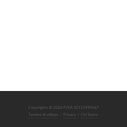
Copyrights © 2026 P.IVA 02152490567
Termini di utilizzo
/
Privacy
/
Chi Siamo