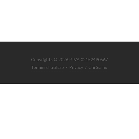
Copyrights © 2026 P.IVA 02152490567
Termini di utilizzo
/
Privacy
/
Chi Siamo