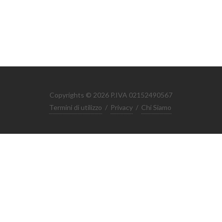
Copyrights © 2026 P.IVA 02152490567
Termini di utilizzo
/
Privacy
/
Chi Siamo