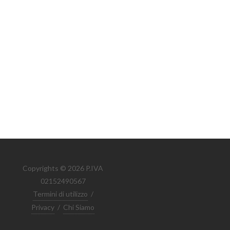
Copyrights © 2026 P.IVA
02152490567
Termini di utilizzo
/
Privacy
/
Chi Siamo