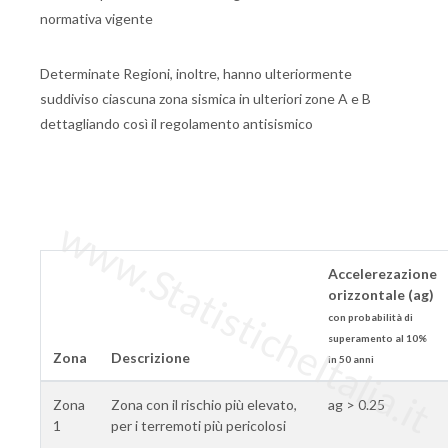
normativa vigente
Determinate Regioni, inoltre, hanno ulteriormente
suddiviso ciascuna zona sismica in ulteriori zone A e B
dettagliando così il regolamento antisismico
www.StatisticheItalia.it
Accelerezazione
orizzontale (ag)
con probabilità di
superamento al 10%
Zona
Descrizione
in 50 anni
Zona
Zona con il rischio più elevato,
ag > 0.25
1
per i terremoti più pericolosi