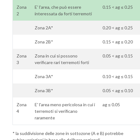
Zona
E' l'area, che può essere
0.15 < ag ≤ 0.25
2
interessata da forti terremoti
Zona 2A*
0.20 < ag ≤ 0.25
Zona 2B*
0.15 < ag ≤ 0.20
Zona
Zona in cui si possono
0.05 < ag ≤ 0.15
3
verificare rari terremoti forti
Zona 3A*
0.10 < ag ≤ 0.15
Zona 3B*
0.05 < ag ≤ 0.10
Zona
E' l'area meno pericolosa in cui i
ag ≤ 0.05
4
terremoti si verificano
raramente
* la suddivisione delle zone in sottozone (A e B) potrebbe
subire variazioni in base alle delibere regionali