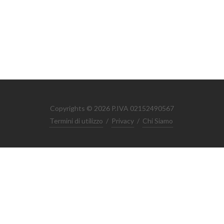
Copyrights © 2026 P.IVA 02152490567
Termini di utilizzo
/
Privacy
/
Chi Siamo