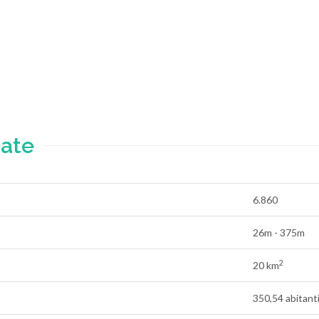
ate
6.860
26m - 375m
2
20 km
350,54 abitant