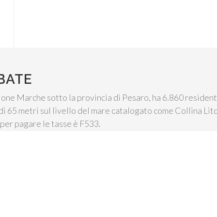
BATE
ione Marche sotto la provincia di Pesaro, ha 6.860 resident
di 65 metri sul livello del mare catalogato come Collina Lito
 per pagare le tasse è F533.