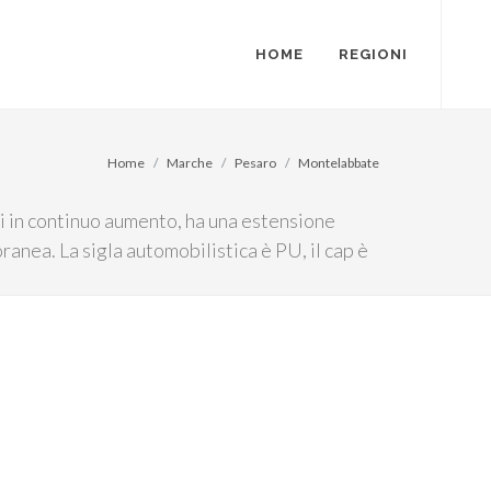
HOME
REGIONI
Home
Marche
Pesaro
Montelabbate
i in continuo aumento, ha una estensione
ranea. La sigla automobilistica è PU, il cap è