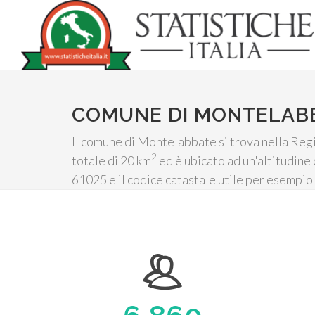
COMUNE DI MONTELAB
Il comune di Montelabbate si trova nella Reg
2
totale di 20 km
ed è ubicato ad un'altitudine 
61025 e il codice catastale utile per esempio