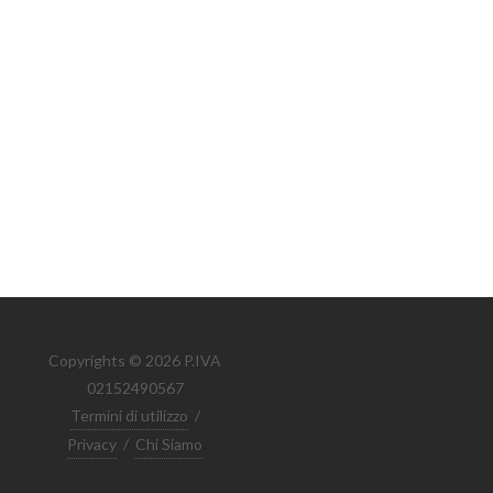
Copyrights © 2026 P.IVA
02152490567
Termini di utilizzo
/
Privacy
/
Chi Siamo