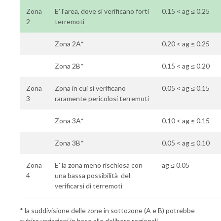
Zona
E' l'area, dove si verificano forti
0.15 < ag ≤ 0.25
2
terremoti
Zona 2A*
0.20 < ag ≤ 0.25
Zona 2B*
0.15 < ag ≤ 0.20
Zona
Zona in cui si verificano
0.05 < ag ≤ 0.15
3
raramente pericolosi terremoti
Zona 3A*
0.10 < ag ≤ 0.15
Zona 3B*
0.05 < ag ≤ 0.10
Zona
E' la zona meno rischiosa con
ag ≤ 0.05
4
una bassa possibilità del
verificarsi di terremoti
* la suddivisione delle zone in sottozone (A e B) potrebbe
subire variazioni in base alle delibere regionali