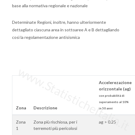
base alla normativa regionale e nazionale
Determinate Regioni, inoltre, hanno ulteriormente
dettagliato ciascuna area in sottoaree A e B dettagliando
così la regolamentazione antisismica
www.StatisticheItalia.it
Accelerezazione
orizzontale (ag)
con probabilità di
superamento al 10%
Zona
Descrizione
in 50 anni
Zona
Zona più rischiosa, per i
ag > 0.25
1
terremoti più pericolosi