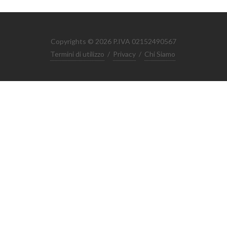
Copyrights © 2026 P.IVA 02152490567
Termini di utilizzo
/
Privacy
/
Chi Siamo