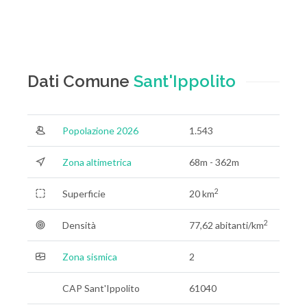
Dati Comune
Sant'Ippolito
Popolazione 2026
1.543
Zona altimetrica
68m - 362m
2
Superficie
20 km
2
Densità
77,62 abitanti/km
Zona sismica
2
CAP Sant'Ippolito
61040