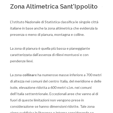
Zona Altimetrica Sant'Ippolito
L'Istituto Nazionale di Statistica classifica le singole città
italiane in base anche la zona altimetrica che evidenzia la
presenza o meno di pianura, montagna e colline.
La zona di pianura è quella più bassa e pianeggiante
caratterizzata dall'assenza di rilievi montuosi e con
pendenze lievi.
La zona
collina
re ha numerose masse inferiore a 700 metri
di altezza nei comuni del centro Italia, del meridione e delle
isole, elevazione ridotta a 600 metri s.l.m. nei comuni
dell'Italia settentrionale. Eccezionali aree che vanno al di
fuori di queste limitazioni non vengono prese in
considerazione se hanno dimensioni ridotte. Tale zona
viene suddivisa in litoranea o interna considerando se