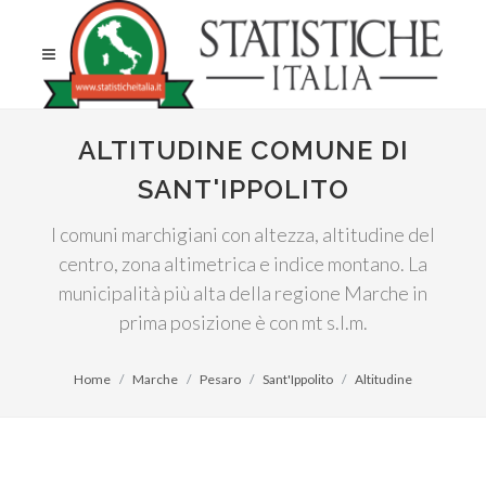
ALTITUDINE COMUNE DI
SANT'IPPOLITO
I comuni marchigiani con altezza, altitudine del
centro, zona altimetrica e indice montano. La
municipalità più alta della regione Marche in
prima posizione è con mt s.l.m.
Home
Marche
Pesaro
Sant'Ippolito
Altitudine