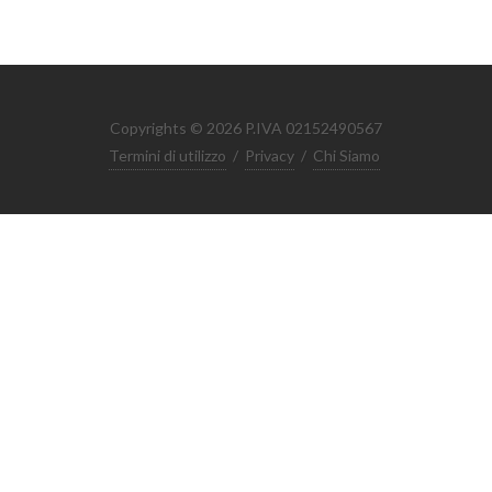
Copyrights © 2026 P.IVA 02152490567
Termini di utilizzo
/
Privacy
/
Chi Siamo