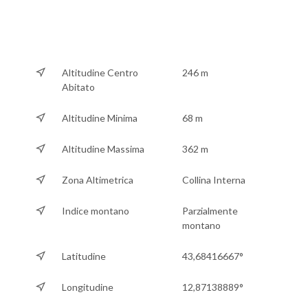
Altitudine Centro
246 m
Abitato
Altitudine Minima
68 m
Altitudine Massima
362 m
Zona Altimetrica
Collina Interna
Indice montano
Parzialmente
montano
Latitudine
43,68416667°
Longitudine
12,87138889°