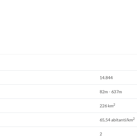
14.844
82m - 637m
2
226 km
2
65,54 abitanti/km
2