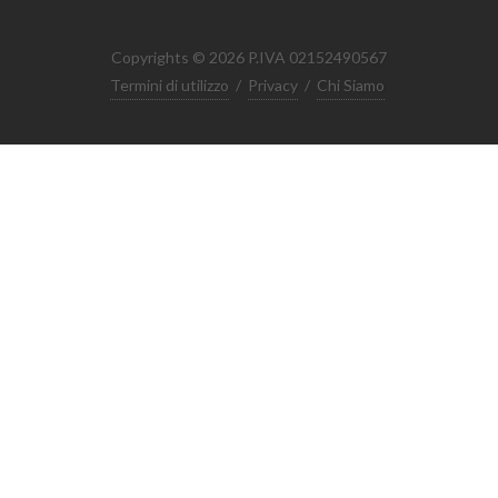
Copyrights © 2026 P.IVA 02152490567
Termini di utilizzo
/
Privacy
/
Chi Siamo