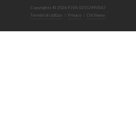
Copyrights © 2026 P.IVA 02152490567
Termini di utilizzo
/
Privacy
/
Chi Siamo