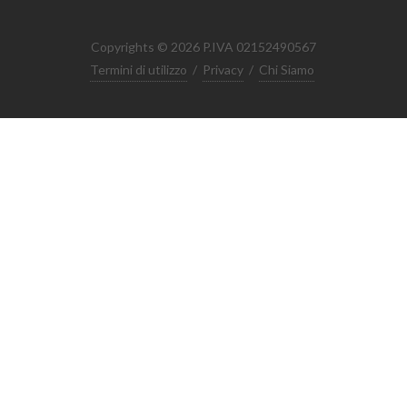
Copyrights © 2026 P.IVA 02152490567
Termini di utilizzo
/
Privacy
/
Chi Siamo