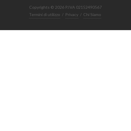
Copyrights © 2026 P.IVA 02152490567
Termini di utilizzo
/
Privacy
/
Chi Siamo