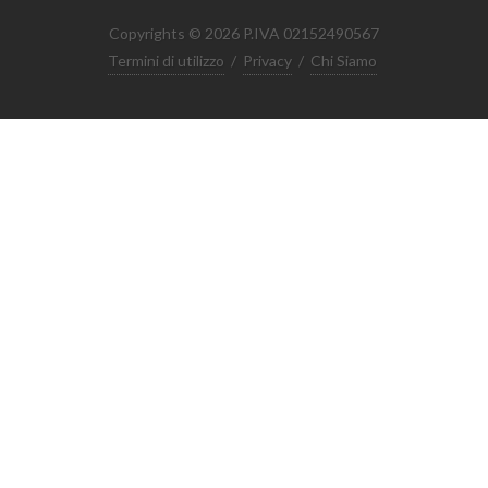
Copyrights © 2026 P.IVA 02152490567
Termini di utilizzo
/
Privacy
/
Chi Siamo