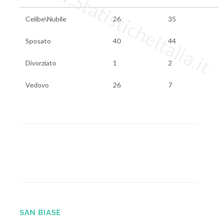
www.StatisticheItalia.it
Celibe\Nubile
26
35
Sposato
40
44
Divorziato
1
2
Vedovo
26
7
SAN BIASE