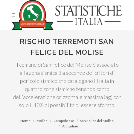
RISCHIO TERREMOTI SAN
FELICE DEL MOLISE
Il comune di San Felice del Molise è associato
alla zona sismica 3 a secondo dei criteri di
pericolo sismico che catalogano l'Italia in
quattro zone sismiche tenendo conto
dell'accelerazione orizzontale massima (ag) con
solo il 10% di possibilità di essere sforata.
Home
Molise
Campobasso
San Felice del Molise
Altitudine