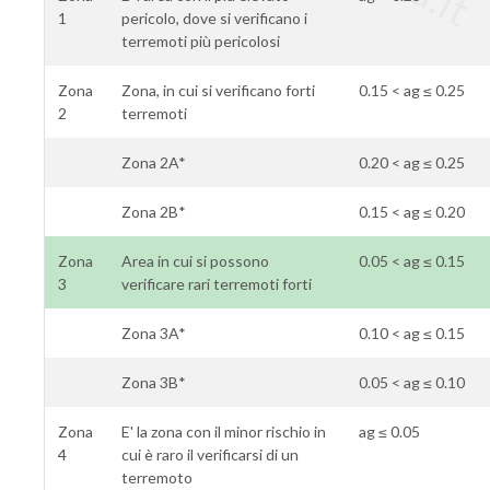
1
pericolo, dove si verificano i
terremoti più pericolosi
Zona
Zona, in cui si verificano forti
0.15 < ag ≤ 0.25
2
terremoti
Zona 2A*
0.20 < ag ≤ 0.25
Zona 2B*
0.15 < ag ≤ 0.20
Zona
Area in cui si possono
0.05 < ag ≤ 0.15
3
verificare rari terremoti forti
Zona 3A*
0.10 < ag ≤ 0.15
Zona 3B*
0.05 < ag ≤ 0.10
Zona
E' la zona con il minor rischio in
ag ≤ 0.05
4
cui è raro il verificarsi di un
terremoto