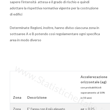
sapere l'intensità attesa e il grado di rischio e quindi
adottare la rispettiva normativa vigente per la costruzione
di edifici
Determinate Regioni, inoltre, hanno diviso ciascuna zona in
sottoaree A e B potendo così regolamentare ogni specifica
area in modo diverso
www.StatisticheItalia.it
Accelerezazione
orizzontale (ag)
con probabilità di
superamento al 10%
Zona
Descrizione
in 50 anni
Zona
E' l'area con il più elevato
ag > 0.25