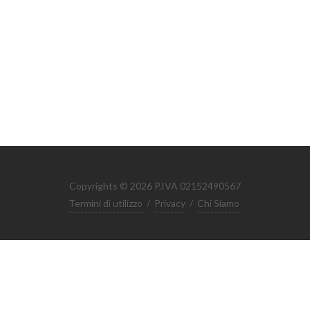
Copyrights © 2026 P.IVA 02152490567
Termini di utilizzo
/
Privacy
/
Chi Siamo