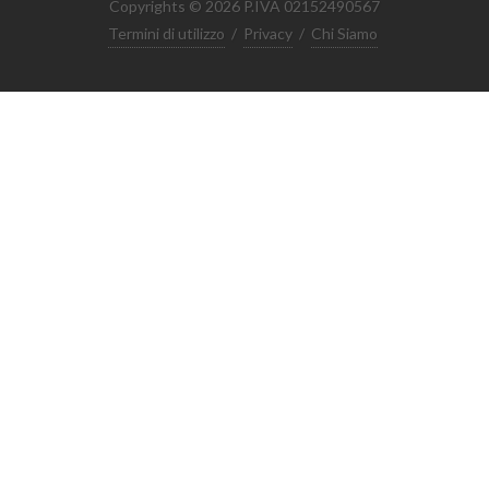
Copyrights © 2026 P.IVA 02152490567
Termini di utilizzo
/
Privacy
/
Chi Siamo