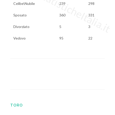
www.StatisticheItalia.it
Celibe\Nubile
239
298
Sposato
360
331
Divorziato
5
3
Vedovo
95
22
TORO