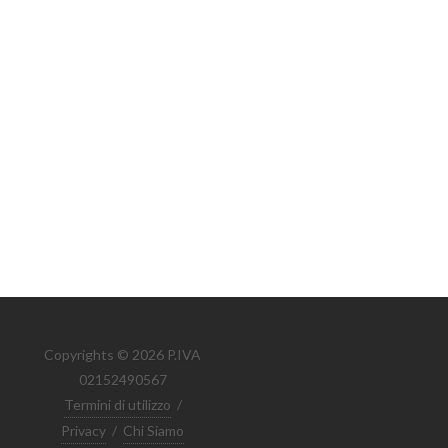
Copyrights © 2026 P.IVA
02152490567
Termini di utilizzo
/
Privacy
/
Chi Siamo