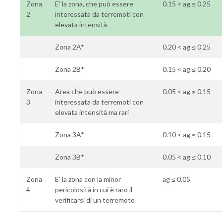
Zona
E' la zona, che può essere
0.15 < ag ≤ 0.25
2
interessata da terremoti con
elevata intensità
Zona 2A*
0.20 < ag ≤ 0.25
Zona 2B*
0.15 < ag ≤ 0.20
Zona
Area che può essere
0.05 < ag ≤ 0.15
3
interessata da terremoti con
elevata intensità ma rari
Zona 3A*
0.10 < ag ≤ 0.15
Zona 3B*
0.05 < ag ≤ 0.10
Zona
E' la zona con la minor
ag ≤ 0.05
4
pericolosità in cui è raro il
verificarsi di un terremoto