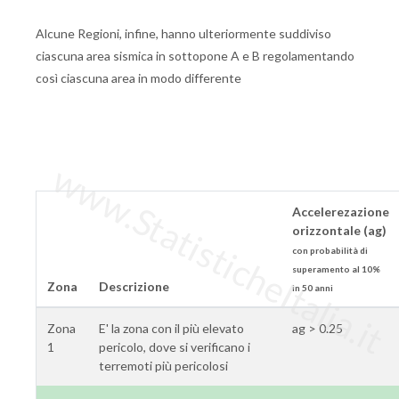
Alcune Regioni, infine, hanno ulteriormente suddiviso
ciascuna area sismica in sottopone A e B regolamentando
così ciascuna area in modo differente
www.StatisticheItalia.it
Accelerezazione
orizzontale (ag)
con probabilità di
superamento al 10%
Zona
Descrizione
in 50 anni
Zona
E' la zona con il più elevato
ag > 0.25
1
pericolo, dove si verificano i
terremoti più pericolosi