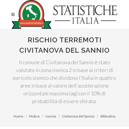
RISCHIO TERREMOTI
CIVITANOVA DEL SANNIO
Il comune di Civitanova del Sannio è stato
valutato in zona sismica 2 in base ai criteri di
pericolo sismico che dividono l'Italia in quattro
aree in base al valore dell'accelerazione
orizzontale massima (ag) con il 10% di
probabilità di essere sforata.
Home
Molise
Isernia
Civitanova del Sannio
Altitudine