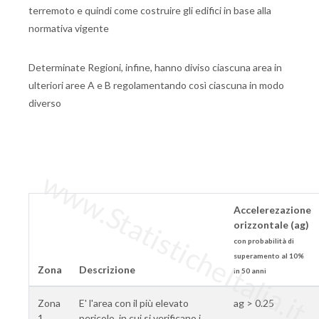
terremoto e quindi come costruire gli edifici in base alla
normativa vigente
Determinate Regioni, infine, hanno diviso ciascuna area in
ulteriori aree A e B regolamentando così ciascuna in modo
diverso
www.StatisticheItalia.it
Accelerezazione
orizzontale (ag)
con probabilità di
superamento al 10%
Zona
Descrizione
in 50 anni
Zona
E' l'area con il più elevato
ag > 0.25
1
pericolo, in cui si verificano i