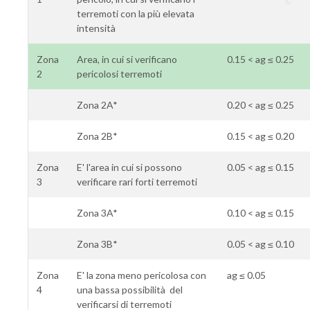
terremoti con la più elevata
intensità
Zona
Area, in cui si verificano
0.15 < ag ≤ 0.25
2
pericolosi terremoti
Zona 2A*
0.20 < ag ≤ 0.25
Zona 2B*
0.15 < ag ≤ 0.20
Zona
E' l'area in cui si possono
0.05 < ag ≤ 0.15
3
verificare rari forti terremoti
Zona 3A*
0.10 < ag ≤ 0.15
Zona 3B*
0.05 < ag ≤ 0.10
Zona
E' la zona meno pericolosa con
ag ≤ 0.05
4
una bassa possibilità del
verificarsi di terremoti