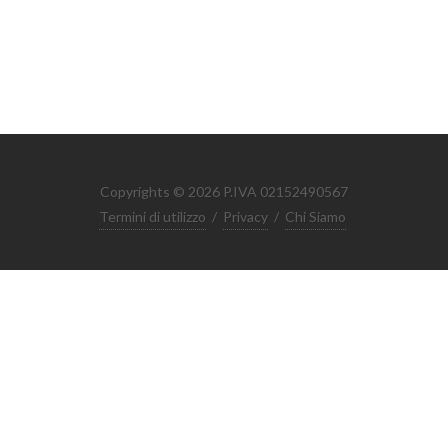
Copyrights © 2026 P.IVA 02152490567
Termini di utilizzo
/
Privacy
/
Chi Siamo