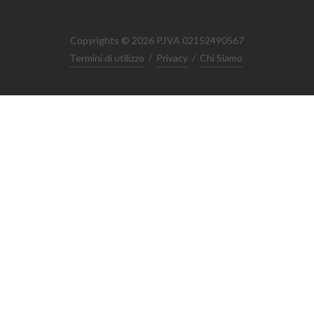
Copyrights © 2026 P.IVA 02152490567
Termini di utilizzo
/
Privacy
/
Chi Siamo