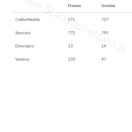
www.StatisticheItalia.it
Donne
Uomini
Celibe\Nubile
571
727
Sposato
772
795
Divorziato
13
14
Vedovo
233
47