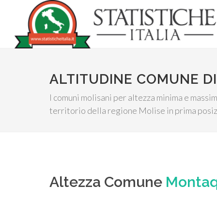
ALTITUDINE COMUNE D
I comuni molisani per altezza minima e massima
territorio della regione Molise in prima posiz
Altezza Comune
Montaq