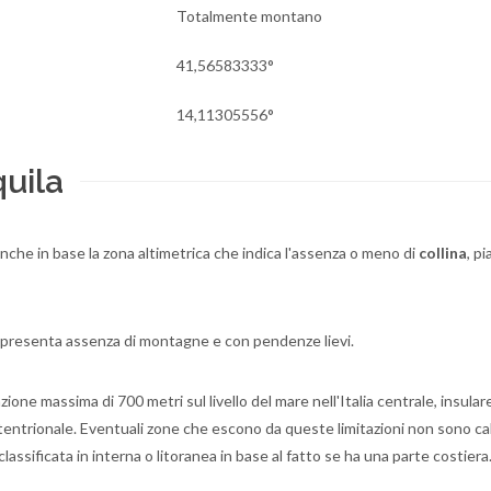
Totalmente montano
41,56583333°
14,11305556°
uila
 anche in base la zona altimetrica che indica l'assenza o meno di
collina
, p
e presenta assenza di montagne e con pendenze lievi.
one massima di 700 metri sul livello del mare nell'Italia centrale, insular
ettentrionale. Eventuali zone che escono da queste limitazioni non sono ca
lassificata in interna o litoranea in base al fatto se ha una parte costiera