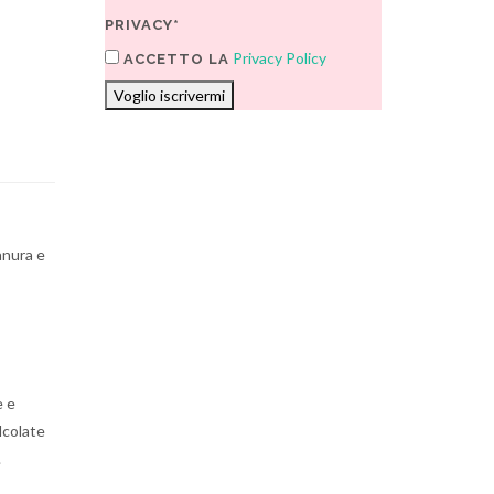
PRIVACY*
Privacy Policy
ACCETTO LA
Voglio iscrivermi
ianura e
e e
lcolate
.