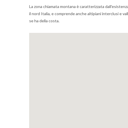
La zona chiamata montana è caratterizzata dall'esistenz
il nord Italia, e comprende anche altipiani interclusi e v
se ha della costa.