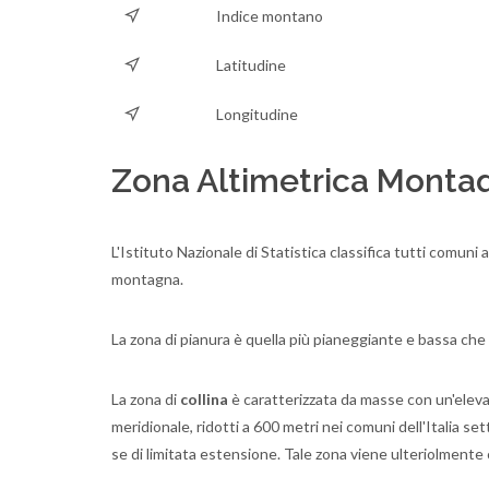
Indice montano
Latitudine
Longitudine
Zona Altimetrica Montaq
L'Istituto Nazionale di Statistica classifica tutti comuni
montagna.
La zona di pianura è quella più pianeggiante e bassa ch
La zona di
collina
è caratterizzata da masse con un'elevazi
meridionale, ridotti a 600 metri nei comuni dell'Italia s
se di limitata estensione. Tale zona viene ulteriolmente c