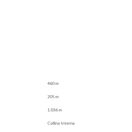
460 m
205 m
1.036 m
Collina Interna