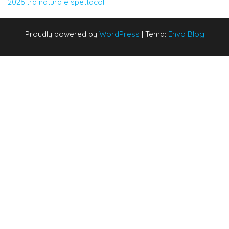
2026 tra natura e spettacoli
Proudly powered by
WordPress
|
Tema:
Envo Blog