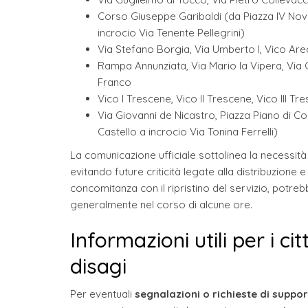
Corso Giuseppe Garibaldi (da Piazza IV No
incrocio Via Tenente Pellegrini)
Via Stefano Borgia, Via Umberto I, Vico Arech
Rampa Annunziata, Via Mario la Vipera, Via C
Franco
Vico I Trescene, Vico II Trescene, Vico III Tr
Via Giovanni de Nicastro, Piazza Piano di Co
Castello a incrocio Via Tonina Ferrelli)
La comunicazione ufficiale sottolinea la necessità d
evitando future criticità legate alla distribuzione
concomitanza con il ripristino del servizio, potreb
generalmente nel corso di alcune ore.
Informazioni utili per i cit
disagi
Per eventuali
segnalazioni o richieste di suppo