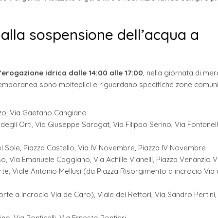
dalla sospensione dell’acqua a
erogazione idrica dalle 14:00 alle 17:00
, nella giornata di mer
 temporanea sono molteplici e riguardano specifiche zone comun
enzo, Via Gaetano Cangiano
gli Orti, Via Giuseppe Saragat, Via Filippo Serino, Via Fontanell
 del Sole, Piazza Castello, Via IV Novembre, Piazza IV Novembre
, Via Emanuele Caggiano, Via Achille Vianelli, Piazza Venanzio V
te, Viale Antonio Mellusi (da Piazza Risorgimento a incrocio Via
te a incrocio Via de Caro), Viale dei Rettori, Via Sandro Pertini,
o, Via Ponticelli, Via Ernesto Pontieri