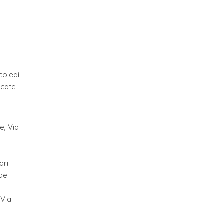
coledì
icate
e, Via
ari
 de
 Via