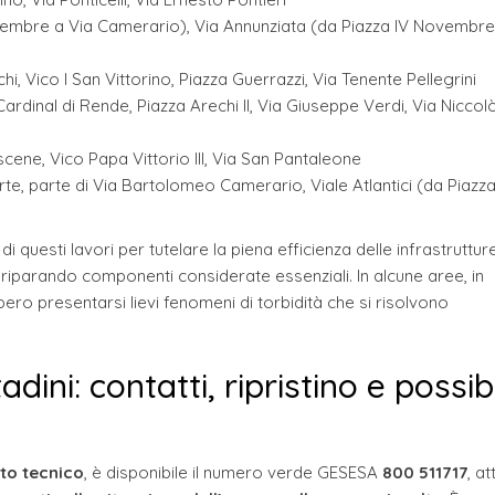
vembre a Via Camerario), Via Annunziata (da Piazza IV Novembre
i, Vico I San Vittorino, Piazza Guerrazzi, Via Tenente Pellegrini
ardinal di Rende, Piazza Arechi II, Via Giuseppe Verdi, Via Niccol
escene, Vico Papa Vittorio III, Via San Pantaleone
rte, parte di Via Bartolomeo Camerario, Viale Atlantici (da Piazz
i questi lavori per tutelare la piena efficienza delle infrastrutture
 e riparando componenti considerate essenziali. In alcune aree, in
bero presentarsi lievi fenomeni di torbidità che si risolvono
tadini: contatti, ripristino e possibi
rto tecnico
, è disponibile il numero verde GESESA
800 511717
, at