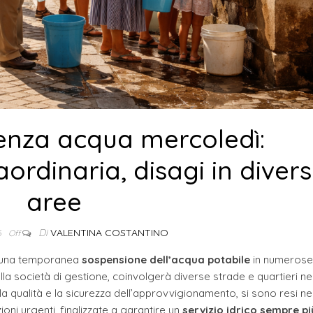
enza acqua mercoledì:
rdinaria, disagi in diver
aree
Di
VALENTINA COSTANTINO
6
Off
una temporanea
sospensione dell’acqua potabile
in numerose
la società di gestione, coinvolgerà diverse strade e quartieri ne
e la qualità e la sicurezza dell’approvvigionamento, si sono resi n
ni urgenti, finalizzate a garantire un
servizio idrico sempre pi