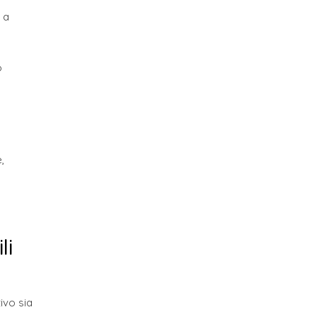
 a
ò
a
,
li
tivo sia