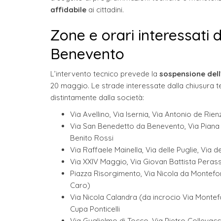
affidabile
ai cittadini.
Zone e orari interessati 
Benevento
L’intervento tecnico prevede la
sospensione dell’
20 maggio. Le strade interessate dalla chiusura
distintamente dalla società:
Via Avellino, Via Isernia, Via Antonio de Ri
Via San Benedetto da Benevento, Via Piana de
Benito Rossi
Via Raffaele Mainella, Via delle Puglie, Via
Via XXIV Maggio, Via Giovan Battista Perasso
Piazza Risorgimento, Via Nicola da Montefor
Caro)
Via Nicola Calandra (da incrocio Via Montefor
Cupa Ponticelli
Via Guglielmo di Tocco, Via Pietro Collevaccin