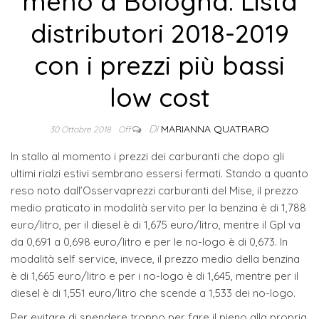
meno a Bologna. Lista
distributori 2018-2019
con i prezzi più bassi
low cost
Di
MARIANNA QUATRARO
30 Ottobre 2018
Off
In stallo al momento i prezzi dei carburanti che dopo gli
ultimi rialzi estivi sembrano essersi fermati. Stando a quanto
reso noto dall’Osservaprezzi carburanti del Mise, il prezzo
medio praticato in modalità servito per la benzina è di 1,788
euro/litro, per il diesel è di 1,675 euro/litro, mentre il Gpl va
da 0,691 a 0,698 euro/litro e per le no-logo è di 0,673. In
modalità self service, invece, il prezzo medio della benzina
è di 1,665 euro/litro e per i no-logo è di 1,645, mentre per il
diesel è di 1,551 euro/litro che scende a 1,533 dei no-logo.
Per evitare di spendere troppo per fare il pieno alla propria