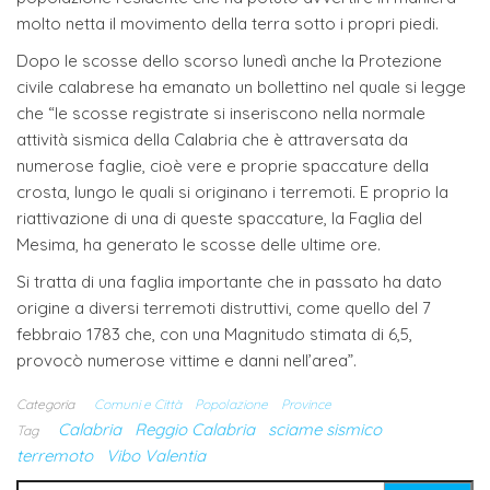
molto netta il movimento della terra sotto i propri piedi.
Dopo le scosse dello scorso lunedì anche la Protezione
civile calabrese ha emanato un bollettino nel quale si legge
che “le scosse registrate si inseriscono nella normale
attività sismica della Calabria che è attraversata da
numerose faglie, cioè vere e proprie spaccature della
crosta, lungo le quali si originano i terremoti. E proprio la
riattivazione di una di queste spaccature, la Faglia del
Mesima, ha generato le scosse delle ultime ore.
Si tratta di una faglia importante che in passato ha dato
origine a diversi terremoti distruttivi, come quello del 7
febbraio 1783 che, con una Magnitudo stimata di 6,5,
provocò numerose vittime e danni nell’area”.
Categoria
Comuni e Città
Popolazione
Province
Calabria
Reggio Calabria
sciame sismico
Tag
terremoto
Vibo Valentia