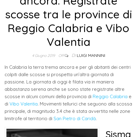
ancora. Registrate
scosse tra le province di
Reggio Calabria e Vibo
Valentia
Di
LUIGI MANNINI
4 Giugno 2019
Off
In Calabria la terra trema ancora e per gli abitanti dei centri
colpiti dalle scosse si prospetta un’altra giornata di
passione. La giornata di oggi è filata via in maniera
abbastanza serena anche se sono state registrate altre
scosse in alcuni comuni della provincia di
Reggio Calabria
e
di
Vibo Valentia
. Movimenti tellurici che seguono alla scossa
principale, di magnitudo 3.4 che è stata avvertita nelle zone
limitrofe al territorio di
San Pietro di Caridà
.
Sisma