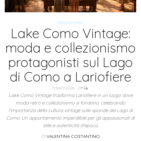
Comuni e Città
Lake Como Vintage:
moda e collezionismo
protagonisti sul Lago
di Como a Lariofiere
7 Marzo 2026
Off
Lake Como Vintage trasforma Lariofiere in un luogo dove
moda retrò e collezionismo si fondono, celebrando
l’importanza della cultura vintage sulle sponde del Lago di
Como. Un appuntamento imperdibile per gli appassionati di
stile e autenticità d’epoca.
Di
VALENTINA COSTANTINO