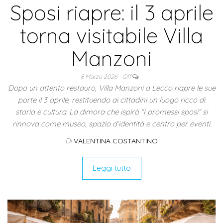
Sposi riapre: il 3 aprile
torna visitabile Villa
Manzoni
8 Marzo 2026
Off
Dopo un attento restauro, Villa Manzoni a Lecco riapre le sue
porte il 3 aprile, restituendo ai cittadini un luogo ricco di
storia e cultura. La dimora che ispirò “I promessi sposi” si
rinnova come museo, spazio d’identità e centro per eventi.
Di
VALENTINA COSTANTINO
Leggi tutto