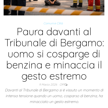
Comuni e Città
Paura davanti al
Tribunale di Bergamo:
uomo si cosparge di
benzina e minaccia il
gesto estremo
9 Marzo 2026
Off
Davanti al Tribunale di Bergamo si è vissuto un momento di
intensa tensione quando un uomo, cosparso di benzina, ha
minacciato un gesto estremo.