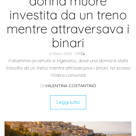
donna muore
investita da un treno
mentre attraversava i
binari
6 Marzo 2026
Off
Il dramma avvenuto a Vigevano, dove una donna è stata
travolta da un treno mentre attraversava i binari, ha scosso
l’intera comunità.
Di
VALENTINA COSTANTINO
Leggi tutto