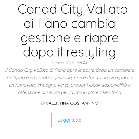
l Conad City Vallato
di Fano cambia
gestione e riapre
dopo il restyling
9 Marzo 2026
Off
Il Conad City Vallato di Fano apre le porte dopo un completo
restyling e un cambio gestione, presentando nuovi reparti e
un rinnovato impegno verso prodotti locali, sostenibilità e
attenzione ai servizi per la comunità e il territorio.
Di
VALENTINA COSTANTINO
Leggi tutto