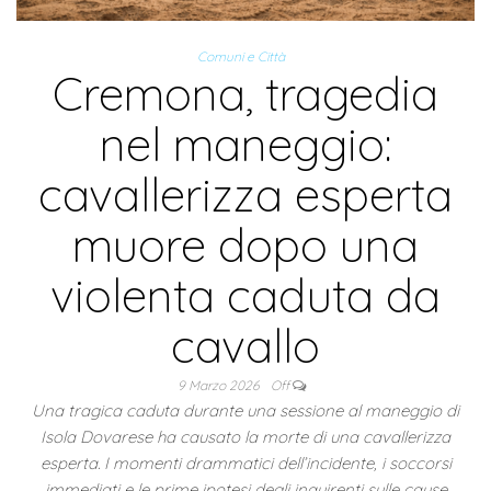
Comuni e Città
Cremona, tragedia
nel maneggio:
cavallerizza esperta
muore dopo una
violenta caduta da
cavallo
9 Marzo 2026
Off
Una tragica caduta durante una sessione al maneggio di
Isola Dovarese ha causato la morte di una cavallerizza
esperta. I momenti drammatici dell’incidente, i soccorsi
immediati e le prime ipotesi degli inquirenti sulle cause