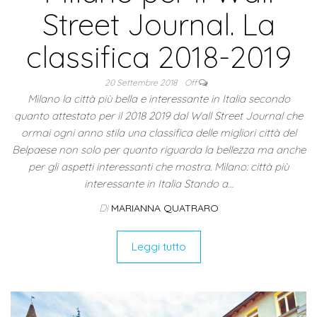
Street Journal. La
classifica 2018-2019
20 Settembre 2018
Off
Milano la città più bella e interessante in Italia secondo
quanto attestato per il 2018 2019 dal Wall Street Journal che
ormai ogni anno stila una classifica delle migliori città del
Belpaese non solo per quanto riguarda la bellezza ma anche
per gli aspetti interessanti che mostra. Milano: città più
interessante in Italia Stando a…
Di
MARIANNA QUATRARO
Leggi tutto