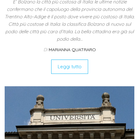
E’ Bolzano la città più costosa di Italia: le ultime notizie
confermano che il capoluogo della provincia autonoma del
Trentino Alto-Adige è il posto dove vivere più costoso di Italia.
Città più costose di Italia: la classifica Bolzano di nuovo sul
podio delle città più cara d’Italia. La bella cittadina era già sul
podio della…
Di
MARIANNA QUATRARO
Leggi tutto