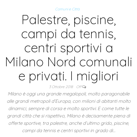
Comuni e Città
Palestre, piscine,
campi da tennis,
centri sportivi a
Milano Nord comunali
e privati. I migliori
3 Ottobre 2018
Off
Milano è oggi una grande megalopoli, molto paragonabile
alle grandi metropoli d’Europa, con milioni di abitanti molto
dinamici, sempre di corsa e molto sportivi. E come tutte le
grandi città che si rispettivo, Milano è decisamente piena di
offerte sportive, tra palestre, anche d’ultimo grido, piscine,
campi da tennis e centri sportivi in grado di…