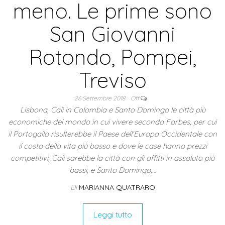
meno. Le prime sono
San Giovanni
Rotondo, Pompei,
Treviso
26 Settembre 2018
Off
Lisbona, Cali in Colombia e Santo Domingo le città più
economiche del mondo in cui vivere secondo Forbes, per cui
il Portogallo risulterebbe il Paese dell’Europa Occidentale con
il costo della vita più basso e dove le case hanno prezzi
competitivi, Cali sarebbe la città con gli affitti in assoluto più
bassi, e Santo Domingo,…
Di
MARIANNA QUATRARO
Leggi tutto