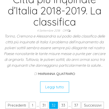
d’Italia 2018-2019. La
classifica
4 Settembre 2018
Off
Torino, Cremona e Alessandria sul podio della classifica delle
città più inquinate di Italia: il problema dell’inquinamento da
polveri sottili sembra essere sempre più dilagante nel nostro
Paese nonostante le tante misure messe a punte per cercare
di arginarlo. Tuttavia, le polveri sottili, da anni ormai sono tra
gli inquinanti che danneggiano particolarmente la salute…
Di
MARIANNA QUATRARO
Leggi tutto
Paginazione degli articoli
Precedenti
1
…
31
32
33
…
37
Successivi