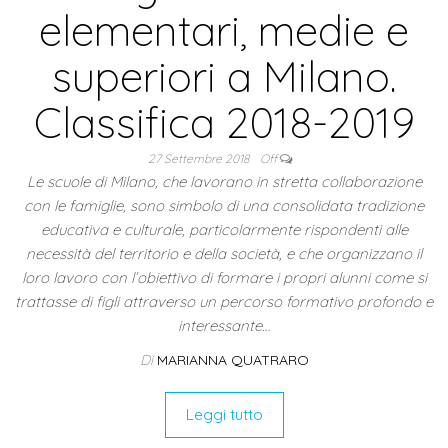
elementari, medie e
superiori a Milano.
Classifica 2018-2019
27 Settembre 2018
Off
Le scuole di Milano, che lavorano in stretta collaborazione
con le famiglie, sono simbolo di una consolidata tradizione
educativa e culturale, particolarmente rispondenti alle
necessità del territorio e della società, e che organizzano il
loro lavoro con l’obiettivo di formare i propri alunni come si
trattasse di figli attraverso un percorso formativo profondo e
interessante…
Di
MARIANNA QUATRARO
Leggi tutto