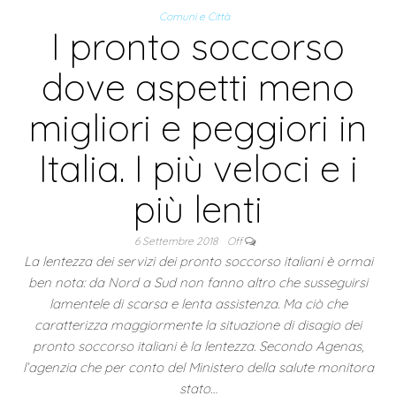
Comuni e Città
I pronto soccorso
dove aspetti meno
migliori e peggiori in
Italia. I più veloci e i
più lenti
6 Settembre 2018
Off
La lentezza dei servizi dei pronto soccorso italiani è ormai
ben nota: da Nord a Sud non fanno altro che susseguirsi
lamentele di scarsa e lenta assistenza. Ma ciò che
caratterizza maggiormente la situazione di disagio dei
pronto soccorso italiani è la lentezza. Secondo Agenas,
l’agenzia che per conto del Ministero della salute monitora
stato…