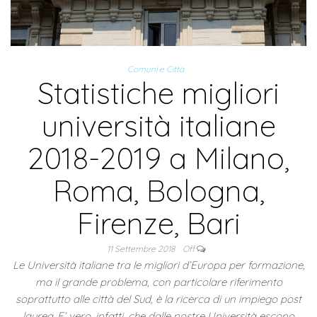
Comuni e Città
Statistiche migliori
università italiane
2018-2019 a Milano,
Roma, Bologna,
Firenze, Bari
11 Settembre 2018
Off
Le Università italiane tra le migliori d’Europa per formazione,
ma il grande problema, con particolare riferimento
soprattutto alle città del Sud, è la ricerca di un impiego post
laurea. E’ vero, infatti, che dalle nostre Università escono