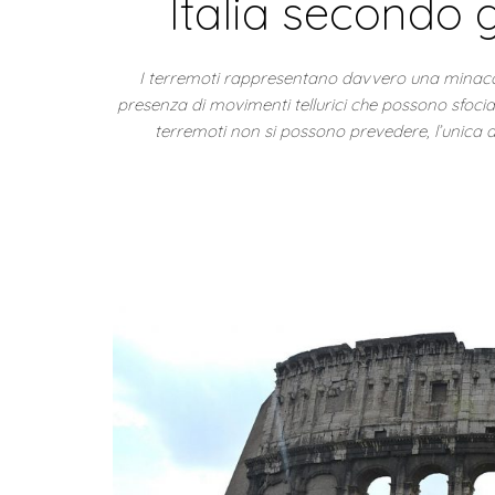
Italia secondo gl
I terremoti rappresentano davvero una minaccia c
presenza di movimenti tellurici che possono sfocia
terremoti non si possono prevedere, l’unica a