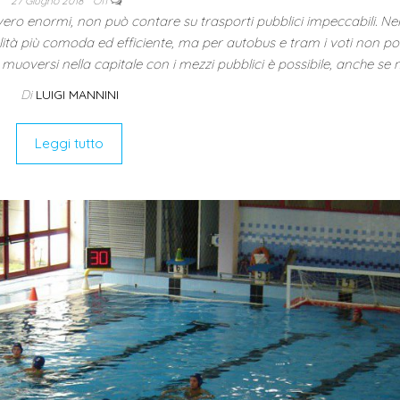
27 Giugno 2018
Off
vvero enormi, non può contare su trasporti pubblici impeccabili. Nel
tà più comoda ed efficiente, ma per autobus e tram i voti non p
uoversi nella capitale con i mezzi pubblici è possibile, anche se
Di
LUIGI MANNINI
Leggi tutto