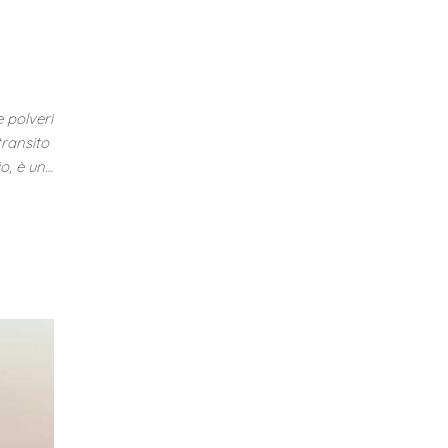
 polveri
transito
o, è un…