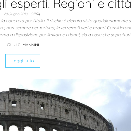
i esperti. Regioni e citt
28 Giugno 2018
Off
oncreta per l’Italia. Il rischio è elevato visto quotidianamente si
re, non sempre per fortuna, in terremoti veri e propri. Consideran
rma a disposizione per limitarne i danni, sia a cose che soprattut
Di
LUIGI MANNINI
Leggi tutto