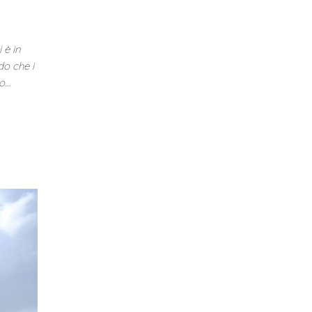
à
 è in
do che i
to…