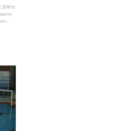
 2018 la
ossono
 non…