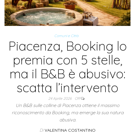
Comuni e Città
Piacenza, Booking lo
premia con 5 stelle,
ma il B&B è abusivo:
scatta l’intervento
24 Aprile 2026
Off
Un B&B sulle colline di Piacenza ottiene il massimo
riconoscimento da Booking, ma emerge la sua natura
abusiva.
Di
VALENTINA COSTANTINO