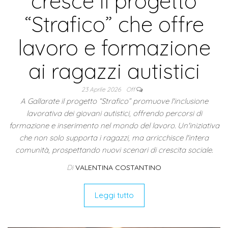
cresce il progetto
“Strafico” che offre
lavoro e formazione
ai ragazzi autistici
23 Aprile 2026
Off
A Gallarate il progetto “Strafico” promuove l'inclusione
lavorativa dei giovani autistici, offrendo percorsi di
formazione e inserimento nel mondo del lavoro. Un'iniziativa
che non solo supporta i ragazzi, ma arricchisce l'intera
comunità, prospettando nuovi scenari di crescita sociale.
Di
VALENTINA COSTANTINO
Leggi tutto