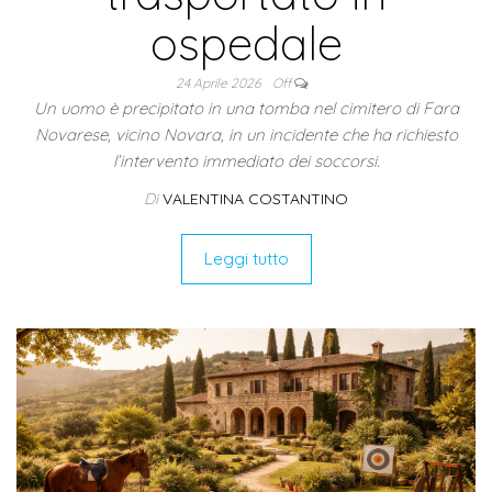
ospedale
24 Aprile 2026
Off
Un uomo è precipitato in una tomba nel cimitero di Fara
Novarese, vicino Novara, in un incidente che ha richiesto
l’intervento immediato dei soccorsi.
Di
VALENTINA COSTANTINO
Leggi tutto