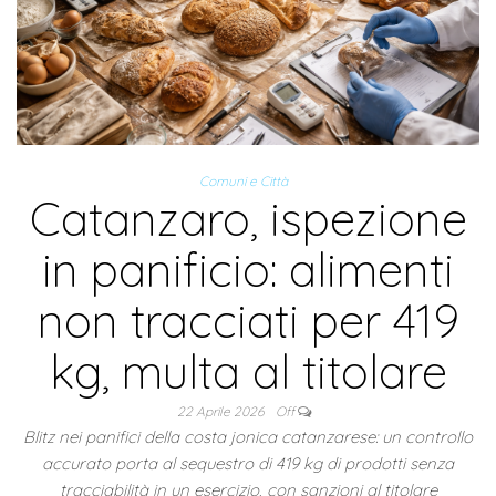
Comuni e Città
Catanzaro, ispezione
in panificio: alimenti
non tracciati per 419
kg, multa al titolare
22 Aprile 2026
Off
Blitz nei panifici della costa jonica catanzarese: un controllo
accurato porta al sequestro di 419 kg di prodotti senza
tracciabilità in un esercizio, con sanzioni al titolare