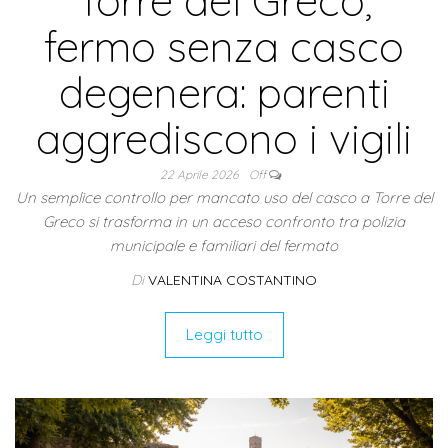
Torre del Greco,
fermo senza casco
degenera: parenti
aggrediscono i vigili
22 Aprile 2026
Off
Un semplice controllo per mancato uso del casco a Torre del
Greco si trasforma in un acceso confronto tra polizia
municipale e familiari del fermato
Di
VALENTINA COSTANTINO
Leggi tutto