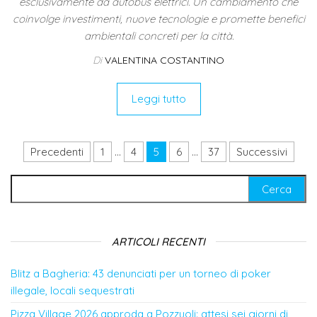
esclusivamente da autobus elettrici. Un cambiamento che
coinvolge investimenti, nuove tecnologie e promette benefici
ambientali concreti per la città.
Di
VALENTINA COSTANTINO
Leggi tutto
Paginazione degli articoli
Precedenti
1
…
4
5
6
…
37
Successivi
Ricerca per:
ARTICOLI RECENTI
Blitz a Bagheria: 43 denunciati per un torneo di poker
illegale, locali sequestrati
Pizza Village 2026 approda a Pozzuoli: attesi sei giorni di