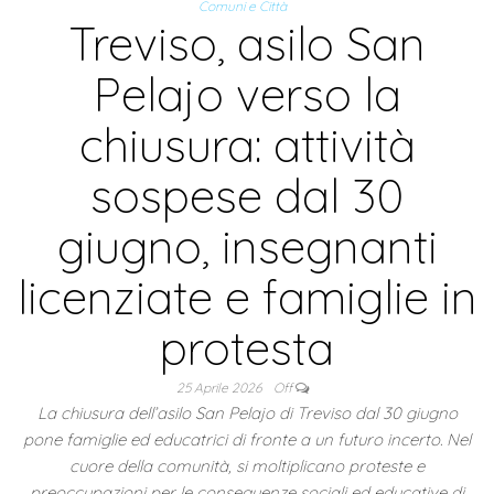
Comuni e Città
Treviso, asilo San
Pelajo verso la
chiusura: attività
sospese dal 30
giugno, insegnanti
licenziate e famiglie in
protesta
25 Aprile 2026
Off
La chiusura dell’asilo San Pelajo di Treviso dal 30 giugno
pone famiglie ed educatrici di fronte a un futuro incerto. Nel
cuore della comunità, si moltiplicano proteste e
preoccupazioni per le conseguenze sociali ed educative di