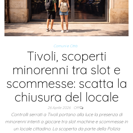
Comuni e Città
Tivoli, scoperti
minorenni tra slot e
scommesse: scatta la
chiusura del locale
26 Aprile 2026
Off
Controlli serrati a Tivoli portano alla luce la presenza di
minorenni intenti a giocare tra slot machine e scommesse in
un locale cittadino. La scoperta da parte della Polizia