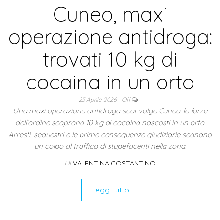
Cuneo, maxi
operazione antidroga:
trovati 10 kg di
cocaina in un orto
25 Aprile 2026
Off
Una maxi operazione antidroga sconvolge Cuneo: le forze
dell’ordine scoprono 10 kg di cocaina nascosti in un orto.
Arresti, sequestri e le prime conseguenze giudiziarie segnano
un colpo al traffico di stupefacenti nella zona.
Di
VALENTINA COSTANTINO
Leggi tutto