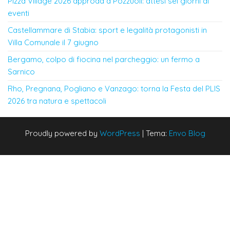
Pizza Village 2026 approda a Pozzuoli: attesi sei giorni di
eventi
Castellammare di Stabia: sport e legalità protagonisti in
Villa Comunale il 7 giugno
Bergamo, colpo di fiocina nel parcheggio: un fermo a
Sarnico
Rho, Pregnana, Pogliano e Vanzago: torna la Festa del PLIS
2026 tra natura e spettacoli
Proudly powered by
WordPress
|
Tema:
Envo Blog