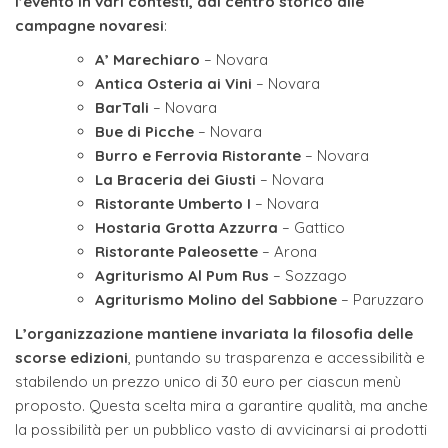
l’evento in vari contesti, dal centro storico alle
campagne novaresi
:
A’ Marechiaro
– Novara
Antica Osteria ai Vini
– Novara
BarTali
– Novara
Bue di Picche
– Novara
Burro e Ferrovia Ristorante
– Novara
La Braceria dei Giusti
– Novara
Ristorante Umberto I
– Novara
Hostaria Grotta Azzurra
– Gattico
Ristorante Paleosette
– Arona
Agriturismo Al Pum Rus
– Sozzago
Agriturismo Molino del Sabbione
– Paruzzaro
L’organizzazione mantiene invariata la filosofia delle
scorse edizioni
, puntando su trasparenza e accessibilità e
stabilendo un prezzo unico di 30 euro per ciascun menù
proposto. Questa scelta mira a garantire qualità, ma anche
la possibilità per un pubblico vasto di avvicinarsi ai prodotti