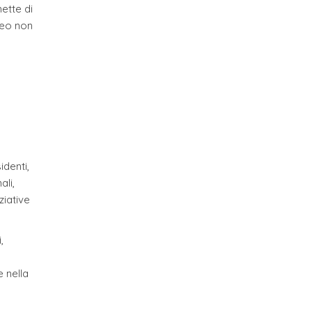
ette di
seo non
identi,
ali,
ziative
,
e nella