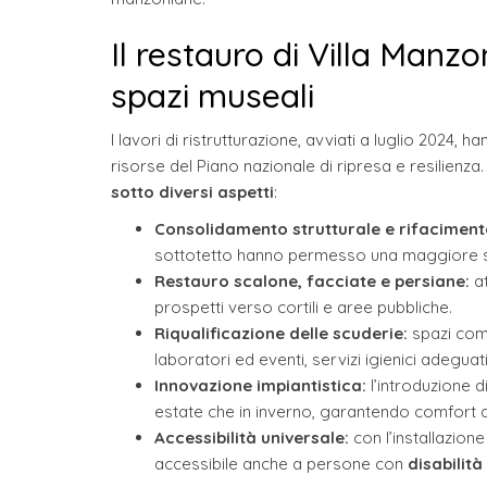
Il restauro di Villa Manzon
spazi museali
I lavori di ristrutturazione, avviati a luglio 2024, h
risorse del Piano nazionale di ripresa e resilienza.
sotto diversi aspetti
:
Consolidamento strutturale e rifaciment
sottotetto hanno permesso una maggiore sic
Restauro scalone, facciate e persiane:
at
prospetti verso cortili e aree pubbliche.
Riqualificazione delle scuderie:
spazi comp
laboratori ed eventi, servizi igienici adegua
Innovazione impiantistica:
l’introduzione d
estate che in inverno, garantendo comfort a v
Accessibilità universale:
con l’installazio
accessibile anche a persone con
disabilit