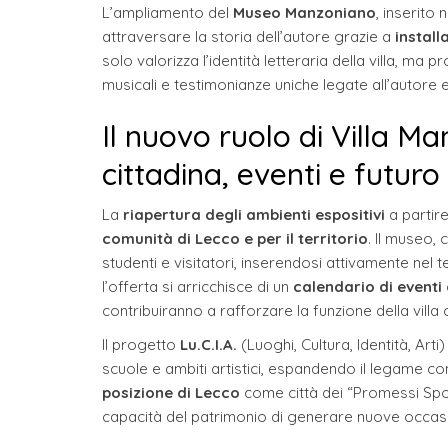
L’ampliamento del
Museo Manzoniano
, inserito
attraversare la storia dell’autore grazie a
install
solo valorizza l’identità letteraria della villa, ma
musicali e testimonianze uniche legate all’autore e
Il nuovo ruolo di Villa M
cittadina, eventi e futuro
La
riapertura degli ambienti espositivi
a partire
comunità di Lecco e per il territorio
. Il museo,
studenti e visitatori, inserendosi attivamente nel t
l’offerta si arricchisce di un
calendario di eventi
contribuiranno a rafforzare la funzione della villa
Il progetto
Lu.C.I.A.
(Luoghi, Cultura, Identità, Art
scuole e ambiti artistici, espandendo il legame con 
posizione di Lecco
come città dei “Promessi Sposi”
capacità del patrimonio di generare nuove occasion