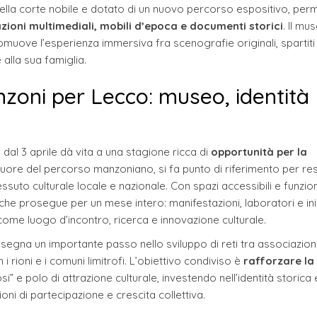
 nella corte nobile e dotato di un nuovo percorso espositivo, perm
azioni multimediali, mobili d’epoca e documenti storici
. Il mu
 promuove l’esperienza immersiva fra scenografie originali, spartiti
 alla sua famiglia.
anzoni per Lecco: museo, identità
 dal 3 aprile dà vita a una stagione ricca di
opportunità per la
 cuore del percorso manzoniano, si fa punto di riferimento per res
essuto culturale locale e nazionale. Con spazi accessibili e funzion
che prosegue per un mese intero: manifestazioni, laboratori e ini
 come luogo d’incontro, ricerca e innovazione culturale.
i) segna un importante passo nello sviluppo di reti tra associazioni
i rioni e i comuni limitrofi. L’obiettivo condiviso è
rafforzare la
 e polo di attrazione culturale, investendo nell’identità storica 
i di partecipazione e crescita collettiva.