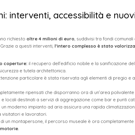
i: interventi, accessibilità e nuov
anno richiesto
oltre 4 milioni di euro
, suddivisi tra fondi comunali
 Grazie a questi interventi,
l’intero complesso è stato valorizz
o coperture:
il recupero dell’edificio nobile e la sanificazione del
urezza e tutela architettonica.
tenzione particolare è stata riservata agli elementi di pregio e a
letamente ripensati che disporranno ora di un’area polivalente
ti e locali destinati a servizi di aggregazione come bar e punti cat
i un moderno impianto ad aria assicura una rapida climatizzazione
isitatori e lavoratori.
ne di un montapersone, il percorso museale è ora completamente
à motorie
.