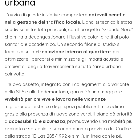
urbana
L’avvio di queste iniziative comporterà
notevoli benefici
nella gestione del traffico locale
. L’analisi tecnica è stata
suddivisa in tre lotti principali, con il progetto “Gronda Nord”
che mira a decongestionare i flussi veicolari diretti al polo
sanitario e accademico. Un secondo filone di studio si
focalizza sulla
circolazione interna al quartiere
, per
ottimizzare i percorsi e minimizzare gli impatti acustici e
ambientali degli attraversamenti su tutta l’area urbana
coinvolta.
Il nuovo assetto, integrato con i collegamenti alla variante
della SP6 e alla Pedemontana, garantirà una maggiore
vivibilità per chi vive e lavora nelle vicinanze
,
migliorando l’estetica degli spazi pubblici e il microclima
grazie alla presenza di nuove zone verdi. Il piano dà priorità
a
accessibilità e sicurezza
, promuovendo una mobilità più
ordinata e sostenibile secondo quanto previsto dal Codice
della strada (D.Lgs 285/1992 e s.m.i.), in linea con le più