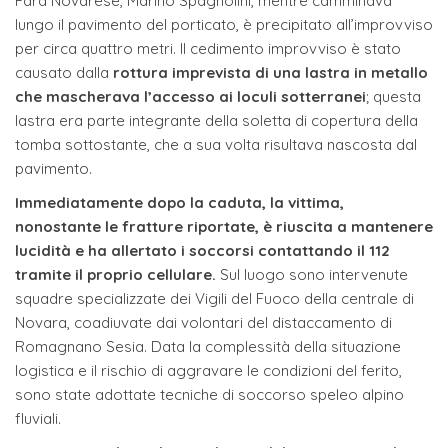
Fara Novarese, Marino Spagnolini, mentre camminava
lungo il pavimento del porticato, è precipitato all’improvviso
per circa quattro metri. Il cedimento improvviso è stato
causato dalla
rottura imprevista di una lastra in metallo
che mascherava l’accesso ai loculi sotterranei
; questa
lastra era parte integrante della soletta di copertura della
tomba sottostante, che a sua volta risultava nascosta dal
pavimento.
Immediatamente dopo la caduta, la vittima,
nonostante le fratture riportate, è riuscita a mantenere
lucidità e ha allertato i soccorsi contattando il 112
tramite il proprio cellulare.
Sul luogo sono intervenute
squadre specializzate dei Vigili del Fuoco della centrale di
Novara, coadiuvate dai volontari del distaccamento di
Romagnano Sesia. Data la complessità della situazione
logistica e il rischio di aggravare le condizioni del ferito,
sono state adottate tecniche di soccorso speleo alpino
fluviali.