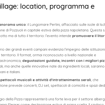
Village: location, programma e
anorama unico
: il Lungomare Pertini, affacciato sulle isole di Isc
ne di Pozzuoli in capitale estiva della pizza napoletana. Questa s
to ma di tutto il territorio: l’evento intende
promuovere il litor
io dei grandi eventi campani evidenzia l’impegno delle istituzioni 
territorio. Il format, ormai riconosciuto a livello nazionale e
a gastronomica,
degustazioni guidate, incontri con i migliori piz
nali, ma anche quelle innovative nate da ingredienti locali, saranno
i e italiani.
spettacoli musicali e attività d’intrattenimento serali
, che
e prevede concerti, DJ set, spettacoli di comicità e spazi dedi
aggio della Pizza rappresenterà una forte leva per il settore alber
Campi Flegrei come destinazione estiva di prima scelta. Il sindaco