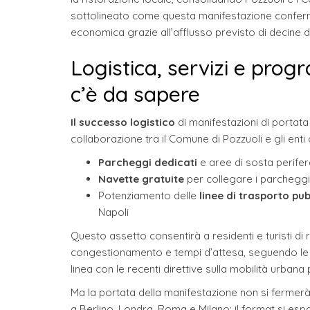
sottolineato come questa manifestazione confermi 
economica grazie all’afflusso previsto di decine di m
Logistica, servizi e prog
c’è da sapere
Il successo logistico
di manifestazioni di portata
collaborazione tra il Comune di Pozzuoli e gli enti
Parcheggi dedicati
e aree di sosta perifere
Navette gratuite
per collegare i parcheggi a
Potenziamento delle
linee di trasporto pu
Napoli
Questo assetto consentirà a residenti e turisti 
congestionamento e tempi d’attesa, seguendo le mig
linea con le recenti direttive sulla mobilità urba
Ma la portata della manifestazione non si fermerà a
a Berlino, Londra, Roma e Milano: il format si espa