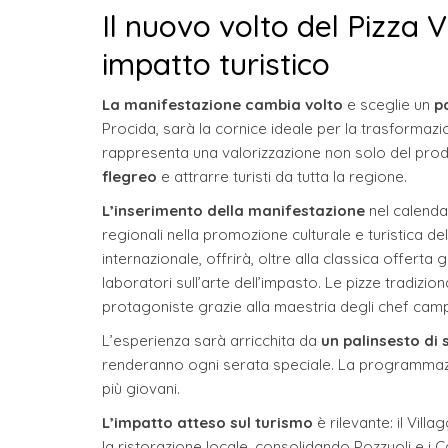
Il nuovo volto del Pizza 
impatto turistico
La manifestazione cambia volto
e sceglie un
p
Procida, sarà la cornice ideale per la trasformazio
rappresenta una valorizzazione non solo del prodot
flegreo
e attrarre turisti da tutta la regione.
L’inserimento della manifestazione
nel calendar
regionali nella promozione culturale e turistica del 
internazionale, offrirà, oltre alla classica offert
laboratori sull’arte dell’impasto. Le pizze tradizio
protagoniste grazie alla maestria degli chef campan
L’esperienza sarà arricchita da
un palinsesto di 
renderanno ogni serata speciale. La programmazion
più giovani.
L’impatto atteso sul turismo
è rilevante: il Vill
la ristorazione locale, consolidando Pozzuoli e i 