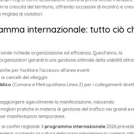
la crescita del territorio, offrendo occasioni di incontro e cres
igliaia di visitatori.
ramma internazionale: tutto ciò c
 simile richiede organizzazione ed efficienza. Quest’anno, la
 organizzatori garantirà una gestione ottimale della viabilità attr
iche per facilitare l’accesso all’area eventi
i cancelli del villaggio
bblico
(Cumana e Metropolitana Linea 2) per i collegamenti dirett
di raggiungere agevolmente la manifestazione, riducendo
liori pratiche in materia di gestione del traffico nei grandi even
na per manifestazioni temporanee.
i confini regionali. Il
programma internazionale
2026 preved
nderà, portando la cultura della pizza napoletana in contesti citt