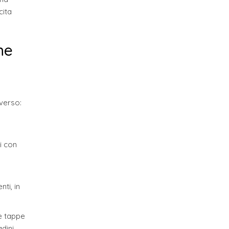
cita
he
averso:
i con
ti, in
e tappe
adini