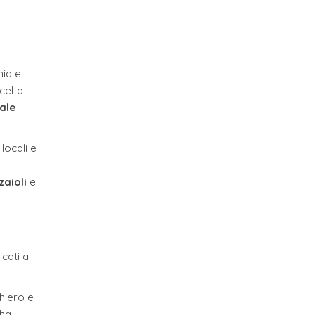
hia e
celta
ale
locali e
zaioli
e
cati ai
ghiero e
 ha