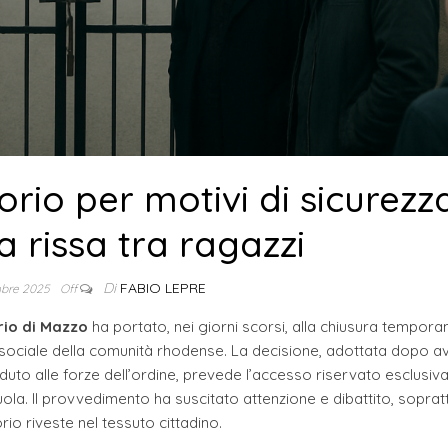
orio per motivi di sicurezz
 rissa tra ragazzi
Di
FABIO LEPRE
mbre 2025
Off
rio di Mazzo
ha portato, nei giorni scorsi, alla chiusura tempor
ita sociale della comunità rhodense. La decisione, adottata dopo a
ccaduto alle forze dell’ordine, prevede l’accesso riservato esclusi
la. Il provvedimento ha suscitato attenzione e dibattito, sopratt
io riveste nel tessuto cittadino.