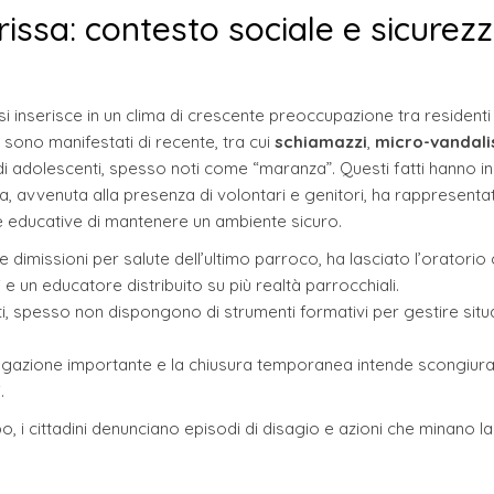
issa: contesto sociale e sicurez
si inserisce in un clima di crescente preoccupazione tra residenti
si sono manifestati di recente, tra cui
schiamazzi
,
micro-vandal
 di adolescenti, spesso noti come “maranza”. Questi fatti hanno i
ssa, avvenuta alla presenza di volontari e genitori, ha rappresenta
re educative di mantenere un ambiente sicuro.
 dimissioni per salute dell’ultimo parroco, ha lasciato l’oratorio
 e un educatore distribuito su più realtà parrocchiali.
ti, spesso non dispongono di strumenti formativi per gestire situa
egazione importante e la chiusura temporanea intende scongiur
.
, i cittadini denunciano episodi di disagio e azioni che minano la