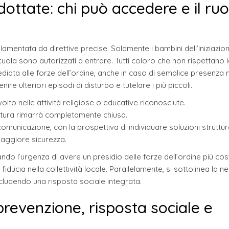
ttate: chi può accedere e il ruo
lamentata da direttive precise. Solamente i bambini dell’iniziazio
oscuola sono autorizzati a entrare. Tutti coloro che non rispettano 
diata alle forze dell’ordine, anche in caso di semplice presenza 
re ulteriori episodi di disturbo e tutelare i più piccoli.
lto nelle attività religiose o educative riconosciute.
ttura rimarrà completamente chiusa.
omunicazione, con la prospettiva di individuare soluzioni struttur
maggiore sicurezza.
ando l’urgenza di avere un presidio delle forze dell’ordine più co
 la fiducia nella collettività locale. Parallelamente, si sottolinea la n
ncludendo una risposta sociale integrata.
prevenzione, risposta sociale e