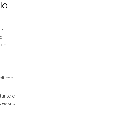
lo
ne
le
non
ali che
stante e
ecessità