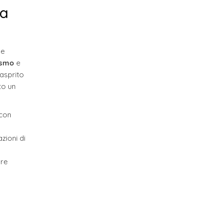
za
 e
ismo
e
nasprito
to un
 con
zioni di
are