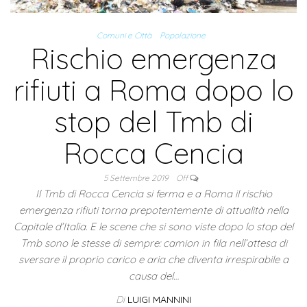
Comuni e Città
Popolazione
Rischio emergenza
rifiuti a Roma dopo lo
stop del Tmb di
Rocca Cencia
5 Settembre 2019
Off
Il Tmb di Rocca Cencia si ferma e a Roma il rischio
emergenza rifiuti torna prepotentemente di attualità nella
Capitale d’Italia. E le scene che si sono viste dopo lo stop del
Tmb sono le stesse di sempre: camion in fila nell’attesa di
sversare il proprio carico e aria che diventa irrespirabile a
causa del…
Di
LUIGI MANNINI