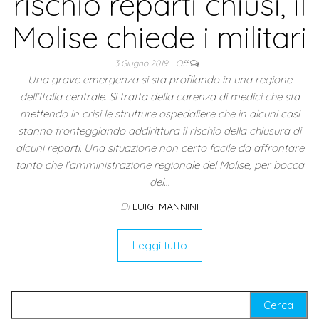
rischio reparti chiusi, il
Molise chiede i militari
3 Giugno 2019
Off
Una grave emergenza si sta profilando in una regione
dell’Italia centrale. Si tratta della carenza di medici che sta
mettendo in crisi le strutture ospedaliere che in alcuni casi
stanno fronteggiando addirittura il rischio della chiusura di
alcuni reparti. Una situazione non certo facile da affrontare
tanto che l’amministrazione regionale del Molise, per bocca
del…
Di
LUIGI MANNINI
Leggi tutto
Ricerca per: