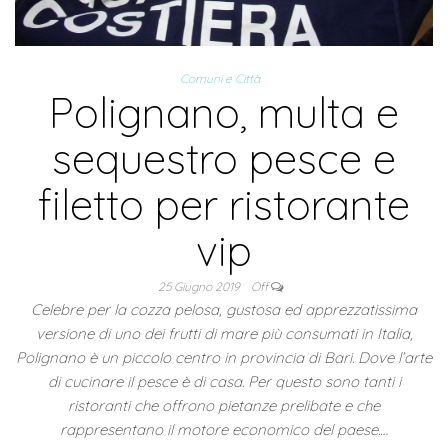
Comuni e Città
Polignano, multa e
sequestro pesce e
filetto per ristorante
vip
25 Giugno 2019
Off
Celebre per la cozza pelosa, gustosa ed apprezzatissima
versione di uno dei frutti di mare più consumati in Italia,
Polignano è un piccolo centro in provincia di Bari. Dove l’arte
di cucinare il pesce è di casa. Per questo sono tanti i
ristoranti che offrono pietanze prelibate e che
rappresentano il motore economico del paese.…