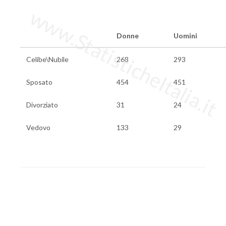
www.StatisticheItalia.it
Donne
Uomini
Celibe\Nubile
268
293
Sposato
454
451
Divorziato
31
24
Vedovo
133
29