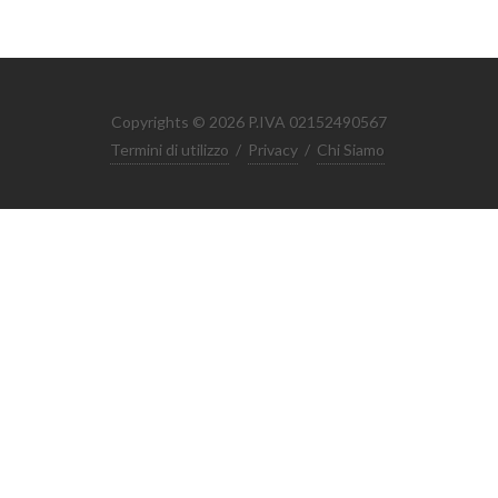
Copyrights © 2026 P.IVA 02152490567
Termini di utilizzo
/
Privacy
/
Chi Siamo