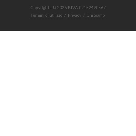
Copyrights © 2026 P.IVA 02152490567
Termini di utilizzo
/
Privacy
/
Chi Siamo