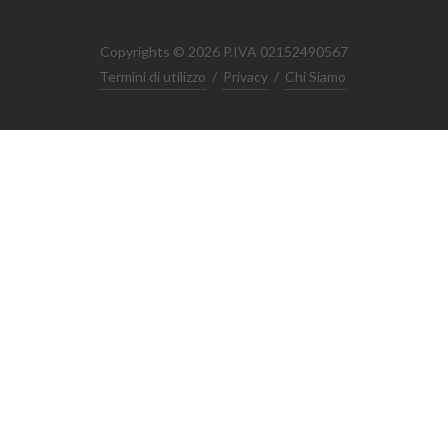
Copyrights © 2026 P.IVA 02152490567
Termini di utilizzo
/
Privacy
/
Chi Siamo