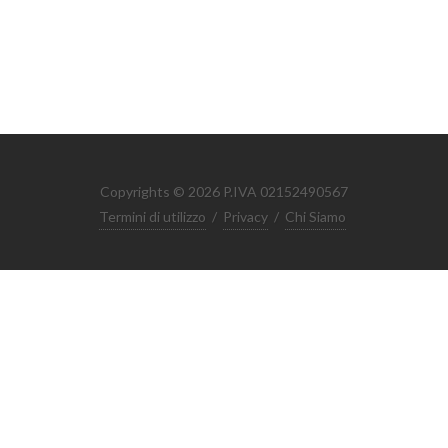
Copyrights © 2026 P.IVA 02152490567
Termini di utilizzo
/
Privacy
/
Chi Siamo