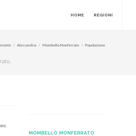
HOME
REGIONI
emonte
Alessandria
Mombello Monferrato
Popolazione
rato.
ini.
MOMBELLO MONFERRATO