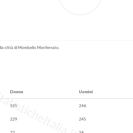
ella città di Mombello Monferrato.
tisticheItalia.it
Donne
Uomini
185
246
229
245
22
14