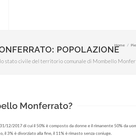
Home
Pi
ONFERRATO: POPOLAZIONE
ullo stato civile del territorio comunale di Mombello Monfer
ello Monferrato?
 31/12/2017 di cui il 50% è composto da donne e il rimanente 50% da uom
, il 3% è divorziato alla fine, il 11% è rimasto senza coniuge.