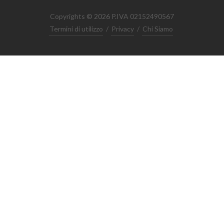
Copyrights © 2026 P.IVA 02152490567
Termini di utilizzo
/
Privacy
/
Chi Siamo