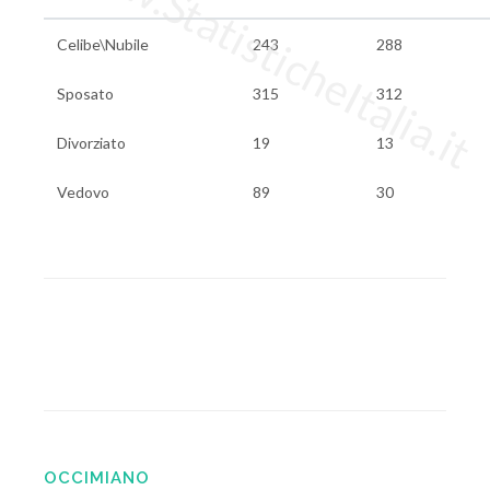
www.StatisticheItalia.it
Celibe\Nubile
243
288
Sposato
315
312
Divorziato
19
13
Vedovo
89
30
OCCIMIANO