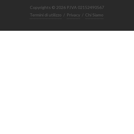
Copyrights © 2026 P.IVA 02152490567
Termini di utilizzo
/
Privacy
/
Chi Siamo