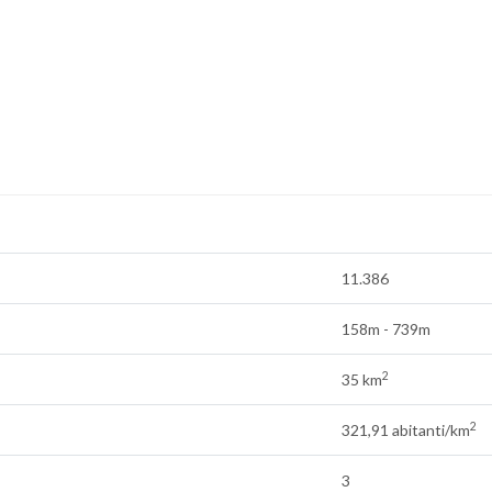
11.386
158m - 739m
2
35 km
2
321,91 abitanti/km
3