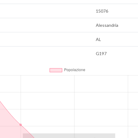
15076
Alessandria
AL
G197