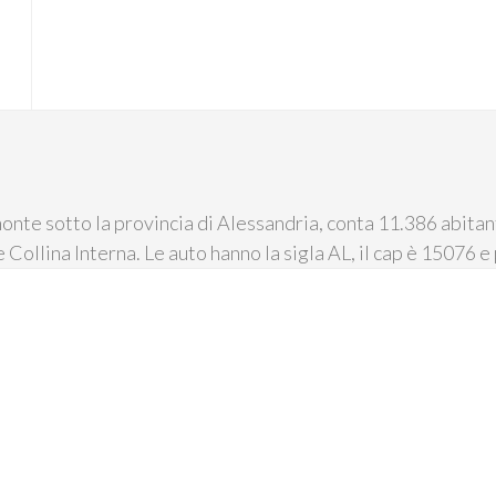
nte sotto la provincia di Alessandria, conta 11.386 abitanti
e Collina Interna. Le auto hanno la sigla AL, il cap è 15076 