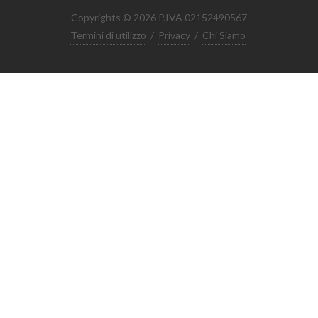
Copyrights © 2026 P.IVA 02152490567
Termini di utilizzo
/
Privacy
/
Chi Siamo