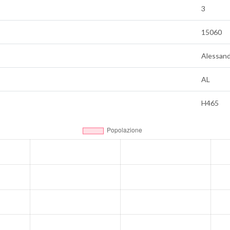
3
15060
Alessand
AL
H465