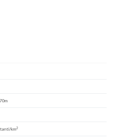
870m
2
itanti/km