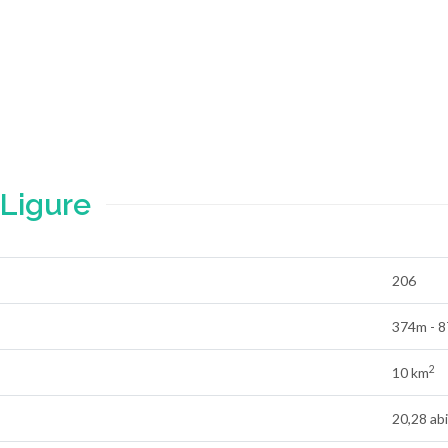
Ligure
206
374m - 
2
10 km
20,28 ab