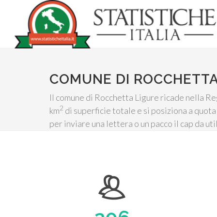
COMUNE DI ROCCHETTA
Il comune di Rocchetta Ligure ricade nella Reg
2
km
di superficie totale e si posiziona a quot
per inviare una lettera o un pacco il cap da ut